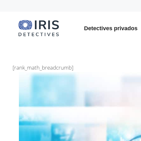
Saltar
al
contenido
Detectives privados
[rank_math_breadcrumb]