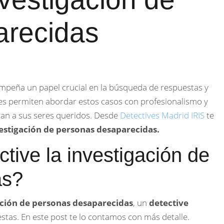
arecidas
peña un papel crucial en la búsqueda de respuestas y
dades permiten abordar estos casos con profesionalismo y
can a sus seres queridos. Desde
Detectives Madrid IRIS
te
estigación de personas desaparecidas.
ive la investigación de
as?
ación de personas desaparecidas
, un
detective
tas. En este post te lo contamos con más detalle.