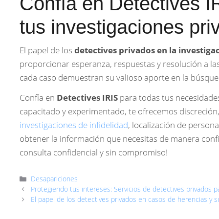
Confía en Detectives I
tus investigaciones pr
El papel de los
detectives privados en la investig
proporcionar esperanza, respuestas y resolución a la
cada caso demuestran su valioso aporte en la búsqueda
Confía en
Detectives IRIS
para todas tus necesidade
capacitado y experimentado, te ofrecemos discreción,
investigaciones de infidelidad
, localización de person
obtener la información que necesitas de manera confiab
consulta confidencial y sin compromiso!
Categorías
Desapariciones
Protegiendo tus intereses: Servicios de detectives privados 
El papel de los detectives privados en casos de herencias y 