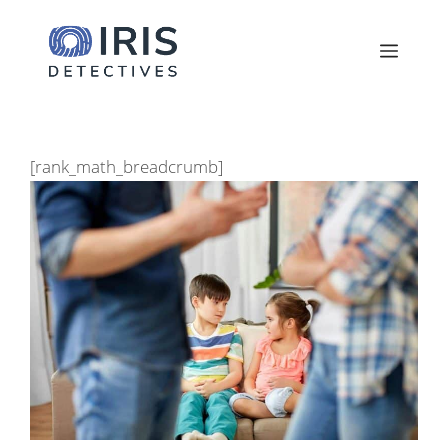
Saltar
al
Menú
contenido
[rank_math_breadcrumb]